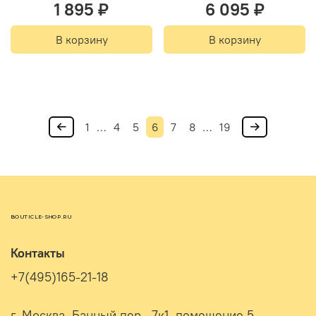
1 895 ₽
6 095 ₽
В корзину
В корзину
1
…
4
5
6
7
8
…
19
BOUTICLE-SHOP.RU
Контакты
+7(495)165-21-18
г. Москва, Банный пер., 7к1, помещение 5