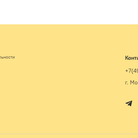
льности
Конт
+7(4
г. М