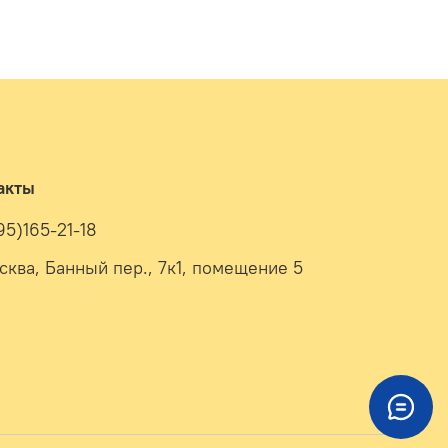
акты
95)165-21-18
осква, Банный пер., 7к1, помещение 5