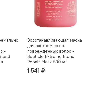
ремально
Восстанавливающая маска
для экстремально
с -
поврежденных волос -
Blond
Bouticle Extreme Blond
мл
Repair Mask 500 мл
1 541 ₽