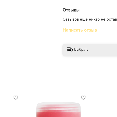
Ухоженные локоны имеют 
блестят и мягкие на ощу
Отзывы
хорошо вспенить, помасс
Отзывов еще никто не оста
эффективности, использов
Написать отзыв
Выбрать