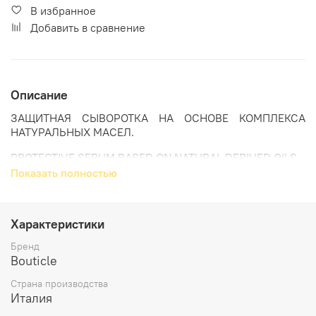
В избранное
Добавить в сравнение
Описание
ЗАЩИТНАЯ СЫВОРОТКА НА ОСНОВЕ КОМПЛЕКСА
НАТУРАЛЬНЫХ МАСЕЛ.
PROTECTIVE SERUM BASED ON NATURAL DERIVED OILS.
Показать полностью
Защитная сыворотка на основе комплекса натуральных
масел манои, примулы и арганы для сухих и
Характеристики
поврежденных волос с эффективным термозащитным
Бренд
действием предотвращает истончение, ломкость и
Bouticle
сечение. Оказывает антистатический эффект.
Страна производства
Италия
Способ применения:
равномерно распределите 1-2